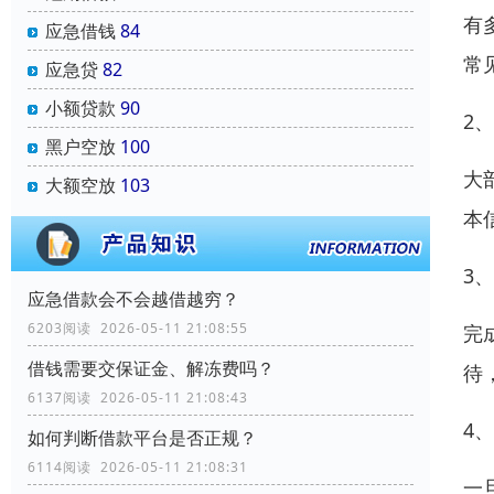
有
应急借钱
84
常
应急贷
82
小额贷款
90
2
黑户空放
100
大
大额空放
103
本
3
应急借款会不会越借越穷？
6203阅读 2026-05-11 21:08:55
完
借钱需要交保证金、解冻费吗？
待
6137阅读 2026-05-11 21:08:43
4
如何判断借款平台是否正规？
6114阅读 2026-05-11 21:08:31
一