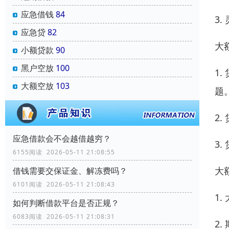
应急借钱
84
3
应急贷
82
大
小额贷款
90
黑户空放
100
1
大额空放
103
题
2
应急借款会不会越借越穷？
3
6155阅读 2026-05-11 21:08:55
大
借钱需要交保证金、解冻费吗？
6101阅读 2026-05-11 21:08:43
1
如何判断借款平台是否正规？
6083阅读 2026-05-11 21:08:31
2