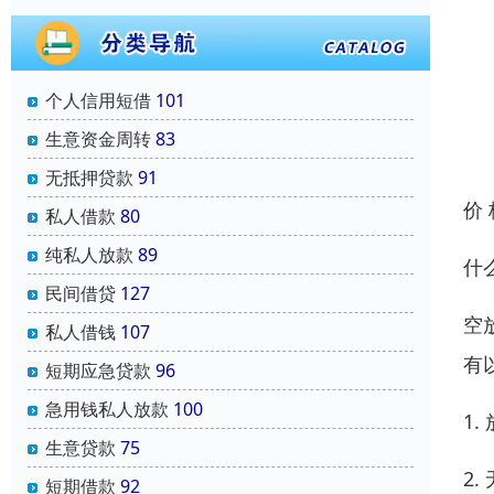
个人信用短借
101
生意资金周转
83
无抵押贷款
91
价
私人借款
80
纯私人放款
89
什
民间借贷
127
空
私人借钱
107
有
短期应急贷款
96
急用钱私人放款
100
1
生意贷款
75
2
短期借款
92