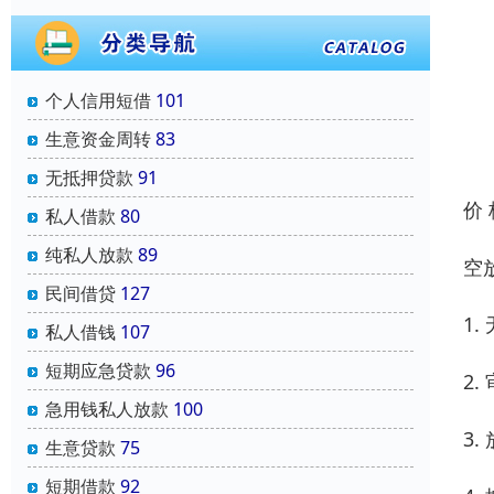
个人信用短借
101
生意资金周转
83
无抵押贷款
91
价
私人借款
80
纯私人放款
89
空
民间借贷
127
1
私人借钱
107
短期应急贷款
96
2
急用钱私人放款
100
3
生意贷款
75
短期借款
92