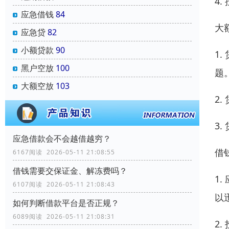
4
应急借钱
84
大
应急贷
82
小额贷款
90
1
黑户空放
100
题
大额空放
103
2
3
应急借款会不会越借越穷？
借
6167阅读 2026-05-11 21:08:55
借钱需要交保证金、解冻费吗？
1
6107阅读 2026-05-11 21:08:43
以
如何判断借款平台是否正规？
6089阅读 2026-05-11 21:08:31
2